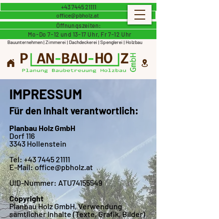
+43 7445 21111
office@pbholz.at
Öffnungszeiten:
Mo-Do 7-12 und 13-17 Uhr, Fr 7-12 Uhr
Bauunternehmen | Zimmerei | Dachdeckerei | Spenglerei | Holzbau
IMPRESSUM
Für den Inhalt verantwortlich:
Planbau Holz GmbH
Dorf 116
3343 Hollenstein
Tel:
+43 7445 21111
E-Mail:
office@pbholz.at
UID-Nummer: ATU74155549
Copyright
Planbau Holz GmbH, Verwendung
sämtlicher Inhalte (Texte, Grafik, Bilder)