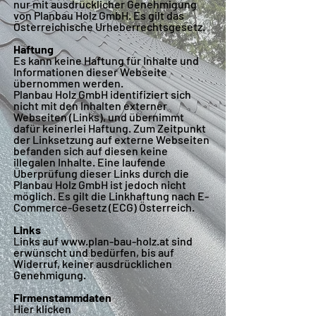
nur mit ausdrücklicher Genehmigung
von Planbau Holz GmbH. Es gilt das
Österreichische Urheberrechtsgesetz.
Haftung
Es kann keine Haftung für Inhalte und
Informationen dieser Webseite
übernommen werden.
Planbau Holz GmbH identifiziert sich
nicht mit den Inhalten externer
Webseiten (Links), und übernimmt
dafür keinerlei Haftung. Zum Zeitpunkt
der Linksetzung auf externe Webseiten
befanden sich auf diesen keine
illegalen Inhalte. Eine laufende
Überprüfung dieser Links durch die
Planbau Holz GmbH ist jedoch nicht
möglich. Es gilt die Linkhaftung nach E-
Commerce-Gesetz (ECG) Österreich.
Links
Links auf
www.plan-bau-holz.at
sind
erwünscht und bedürfen, bis auf
Widerruf, keiner ausdrücklichen
Genehmigung.
Firmenstammdaten
Hier klicken